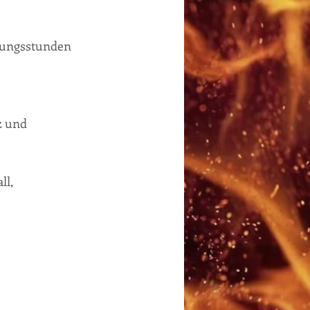
ldungsstunden
z und
ll,