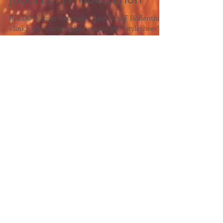
Jubel bei FF Hollenthon
BFKDO Wiener Neustadt - Jubel bei FF Hollenthon
<link href="css/template_css.css" rel="stylesheet"
type="text/css" /> <link...
Empfohlene Einträge